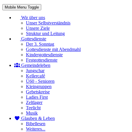
Mobile Menu Toggle
Wir über uns
Unser Selbstverständnis
Unsere Ziele
Struktur und Leitung
Gottesdienste
Der 3. Sonntag
Gottesdienste mit Abendmahl
Kindergottesdienste
Festgottesdienste
Gemeindeleben
Jungschar
Kellercafé
Ü60 - Senioren
Kleingruppen
Gebetskreise
Ladies First
Zeltlager
Teelicht
Musik
Glauben & Leben
Bibellesen
Weiteres...