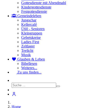
Gottesdienste mit Abendmahl
Kindergottesdienste
Festgottesdienste
Gemeindeleben
Jungschar
Kellercafé
Ü60 - Senioren
Kleingruppen
Gebetskreise
Ladies First
Zeltlager
Teelicht
Musik
Glauben & Leben
Bibellesen
Weiteres...
Zu uns finden...
Home