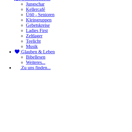
Jungschar
Kellercafé
Ü60 - Senioren
Kleingruppen
Gebetskreise
Ladies First
Zeltlager
Teelicht
Musik
Glauben & Leben
Bibellesen
Weiteres...
Zu uns finden...