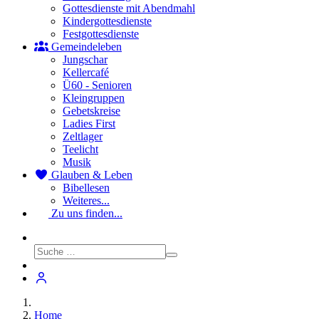
Gottesdienste mit Abendmahl
Kindergottesdienste
Festgottesdienste
Gemeindeleben
Jungschar
Kellercafé
Ü60 - Senioren
Kleingruppen
Gebetskreise
Ladies First
Zeltlager
Teelicht
Musik
Glauben & Leben
Bibellesen
Weiteres...
Zu uns finden...
Home