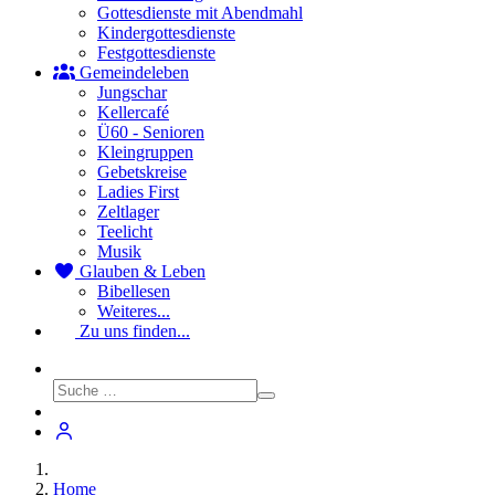
Gottesdienste mit Abendmahl
Kindergottesdienste
Festgottesdienste
Gemeindeleben
Jungschar
Kellercafé
Ü60 - Senioren
Kleingruppen
Gebetskreise
Ladies First
Zeltlager
Teelicht
Musik
Glauben & Leben
Bibellesen
Weiteres...
Zu uns finden...
Home