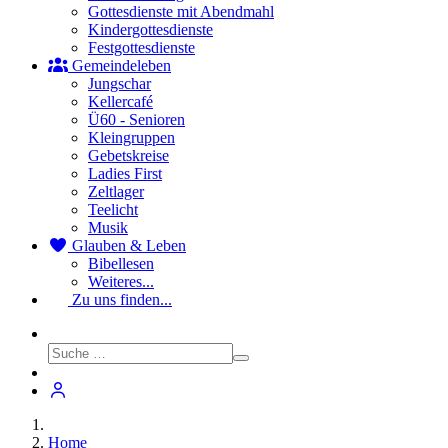
Gottesdienste mit Abendmahl
Kindergottesdienste
Festgottesdienste
Gemeindeleben
Jungschar
Kellercafé
Ü60 - Senioren
Kleingruppen
Gebetskreise
Ladies First
Zeltlager
Teelicht
Musik
Glauben & Leben
Bibellesen
Weiteres...
Zu uns finden...
Home