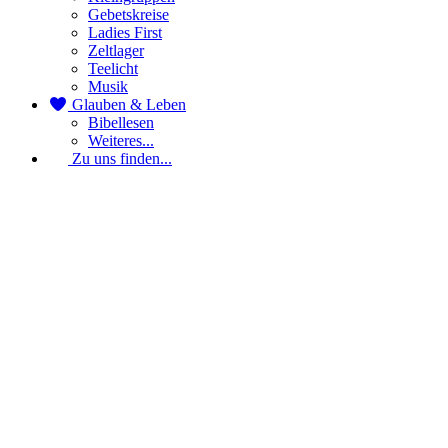
Gebetskreise
Ladies First
Zeltlager
Teelicht
Musik
Glauben & Leben
Bibellesen
Weiteres...
Zu uns finden...