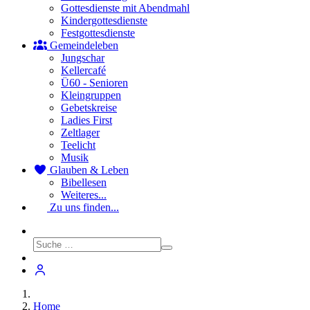
Gottesdienste mit Abendmahl
Kindergottesdienste
Festgottesdienste
Gemeindeleben
Jungschar
Kellercafé
Ü60 - Senioren
Kleingruppen
Gebetskreise
Ladies First
Zeltlager
Teelicht
Musik
Glauben & Leben
Bibellesen
Weiteres...
Zu uns finden...
Home