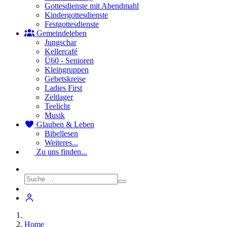
Gottesdienste mit Abendmahl
Kindergottesdienste
Festgottesdienste
Gemeindeleben
Jungschar
Kellercafé
Ü60 - Senioren
Kleingruppen
Gebetskreise
Ladies First
Zeltlager
Teelicht
Musik
Glauben & Leben
Bibellesen
Weiteres...
Zu uns finden...
Home