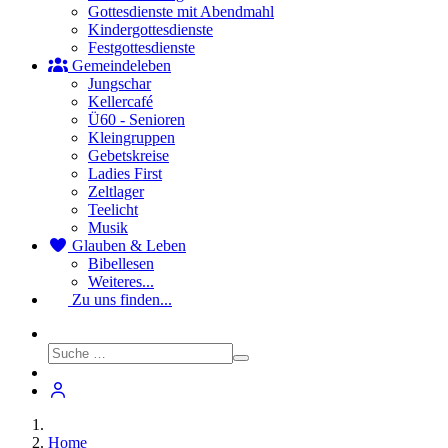
Gottesdienste mit Abendmahl
Kindergottesdienste
Festgottesdienste
Gemeindeleben
Jungschar
Kellercafé
Ü60 - Senioren
Kleingruppen
Gebetskreise
Ladies First
Zeltlager
Teelicht
Musik
Glauben & Leben
Bibellesen
Weiteres...
Zu uns finden...
Home