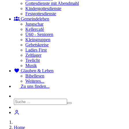
Gottesdienste mit Abendmahl
Kindergottesdienste
Festgottesdienste
Gemeindeleben
Jungschar
Kellercafé
Ü60 - Senioren
Kleingruppen
Gebetskreise
Ladies First
Zeltlager
Teelicht
Musik
Glauben & Leben
Bibellesen
Weiteres...
Zu uns finden...
Home