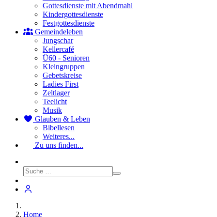
Gottesdienste mit Abendmahl
Kindergottesdienste
Festgottesdienste
Gemeindeleben
Jungschar
Kellercafé
Ü60 - Senioren
Kleingruppen
Gebetskreise
Ladies First
Zeltlager
Teelicht
Musik
Glauben & Leben
Bibellesen
Weiteres...
Zu uns finden...
Home