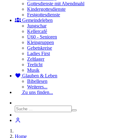
Gottesdienste mit Abendmahl
Kindergottesdienste
Festgottesdienste
Gemeindeleben
Jungschar
Kellercafé
Ü60 - Senioren
Kleingruppen
Gebetskreise
Ladies First
Zeltlager
Teelicht
Musik
Glauben & Leben
Bibellesen
Weiteres...
Zu uns finden...
Home