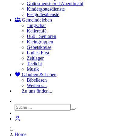
Gottesdienste mit Abendmahl
Kindergottesdienste
Festgottesdienste
Gemeindeleben
Jungschar
Kellercafé
Ü60 - Senioren
Kleingruppen
Gebetskreise
Ladies First
Zeltlager
Teelicht
Musik
Glauben & Leben
Bibellesen
Weiteres...
Zu uns finden...
Home