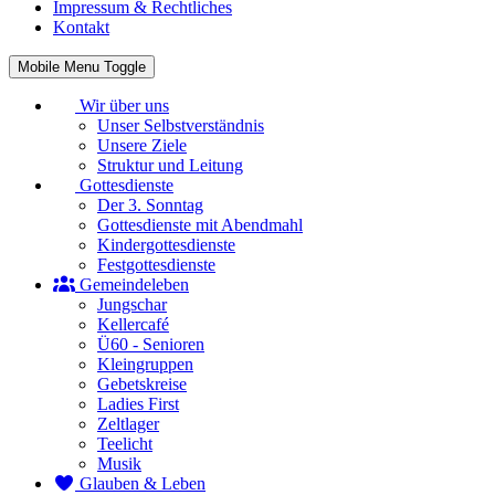
Impressum & Rechtliches
Kontakt
Mobile Menu Toggle
Wir über uns
Unser Selbstverständnis
Unsere Ziele
Struktur und Leitung
Gottesdienste
Der 3. Sonntag
Gottesdienste mit Abendmahl
Kindergottesdienste
Festgottesdienste
Gemeindeleben
Jungschar
Kellercafé
Ü60 - Senioren
Kleingruppen
Gebetskreise
Ladies First
Zeltlager
Teelicht
Musik
Glauben & Leben